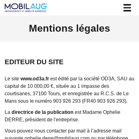
Togg
navig
Mentions légales
EDITEUR DU SITE
Le site
www.od3a.fr
est édité par la société OD3A, SAU au
capital de 10 000,00 €, située au 1 impasse des
courtisanes, 37100 Tours, et enregistrée au R.C.S. de Le
Mans sous le numéro 903 926 293 (FR40 903 926 293).
La
directrice de la publication
est Madame Ophelie
DERRE, président de l'entreprise.
Vous pouvez nous contacter par mail à l’adresse mail
suivante ophelie.derre@mobilaug.com ou par téléphone